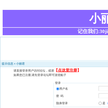
小
记住我们:30ji.c
提示信息 »
小丽君
【
点这里注册
】
请直接登录用户访问论坛，或请
如果您已注册,请先登录论坛即可游览帖子
登录
用户名
密 码
隐身登录
是