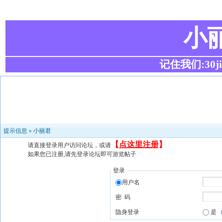
小
记住我们:30ji.c
提示信息 »
小丽君
【
点这里注册
】
请直接登录用户访问论坛，或请
如果您已注册,请先登录论坛即可游览帖子
登录
用户名
密 码
隐身登录
是