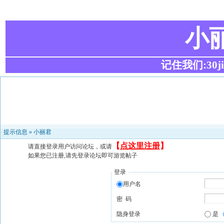
小
记住我们:30ji.c
提示信息 »
小丽君
【
点这里注册
】
请直接登录用户访问论坛，或请
如果您已注册,请先登录论坛即可游览帖子
登录
用户名
密 码
隐身登录
是