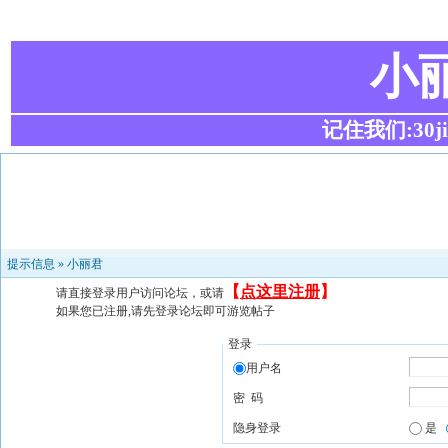
小
记住我们:30ji.c
提示信息 »
小丽君
【
点这里注册
】
请直接登录用户访问论坛，或请
如果您已注册,请先登录论坛即可游览帖子
登录
用户名
密 码
隐身登录
是