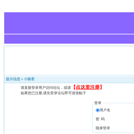
提示信息 »
小丽君
【
点这里注册
】
请直接登录用户访问论坛，或请
如果您已注册,请先登录论坛即可游览帖子
登录
用户名
密 码
隐身登录