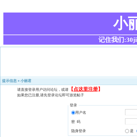
小
记住我们:30ji.c
提示信息 »
小丽君
【
点这里注册
】
请直接登录用户访问论坛，或请
如果您已注册,请先登录论坛即可游览帖子
登录
用户名
密 码
隐身登录
是