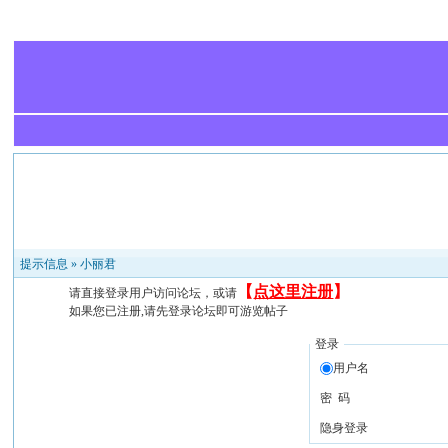
提示信息 »
小丽君
【
点这里注册
】
请直接登录用户访问论坛，或请
如果您已注册,请先登录论坛即可游览帖子
登录
用户名
密 码
隐身登录