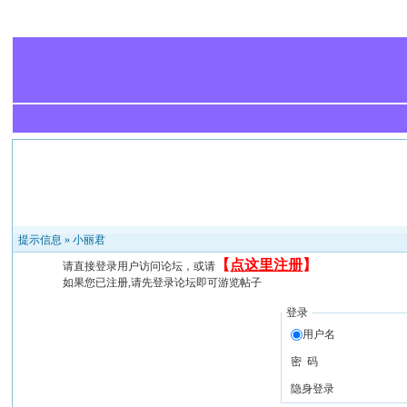
提示信息 »
小丽君
【
点这里注册
】
请直接登录用户访问论坛，或请
如果您已注册,请先登录论坛即可游览帖子
登录
用户名
密 码
隐身登录