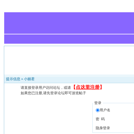
提示信息 »
小丽君
【
点这里注册
】
请直接登录用户访问论坛，或请
如果您已注册,请先登录论坛即可游览帖子
登录
用户名
密 码
隐身登录