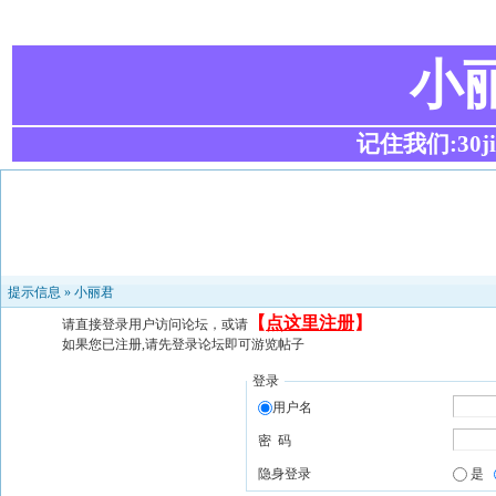
小
记住我们:30ji.c
提示信息 »
小丽君
【
点这里注册
】
请直接登录用户访问论坛，或请
如果您已注册,请先登录论坛即可游览帖子
登录
用户名
密 码
隐身登录
是