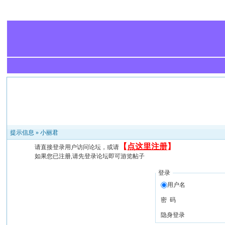
提示信息 »
小丽君
【
点这里注册
】
请直接登录用户访问论坛，或请
如果您已注册,请先登录论坛即可游览帖子
登录
用户名
密 码
隐身登录