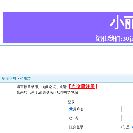
小
记住我们:30ji.c
提示信息 »
小丽君
【
点这里注册
】
请直接登录用户访问论坛，或请
如果您已注册,请先登录论坛即可游览帖子
登录
用户名
密 码
隐身登录
是