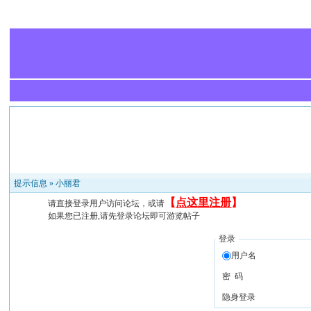
提示信息 »
小丽君
【
点这里注册
】
请直接登录用户访问论坛，或请
如果您已注册,请先登录论坛即可游览帖子
登录
用户名
密 码
隐身登录