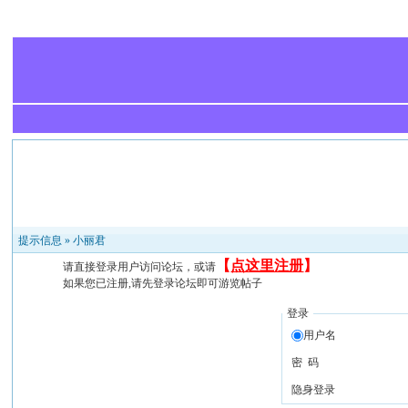
提示信息 »
小丽君
【
点这里注册
】
请直接登录用户访问论坛，或请
如果您已注册,请先登录论坛即可游览帖子
登录
用户名
密 码
隐身登录