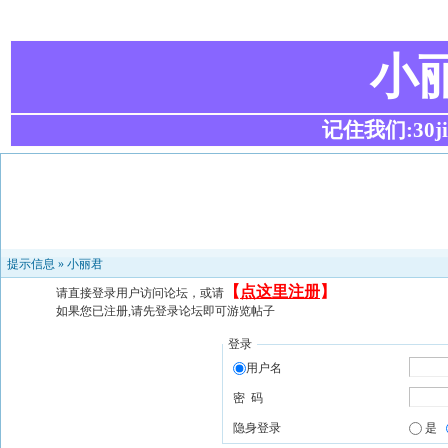
小
记住我们:30ji.c
提示信息 »
小丽君
【
点这里注册
】
请直接登录用户访问论坛，或请
如果您已注册,请先登录论坛即可游览帖子
登录
用户名
密 码
隐身登录
是