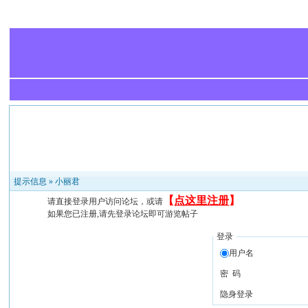
提示信息 »
小丽君
【
点这里注册
】
请直接登录用户访问论坛，或请
如果您已注册,请先登录论坛即可游览帖子
登录
用户名
密 码
隐身登录