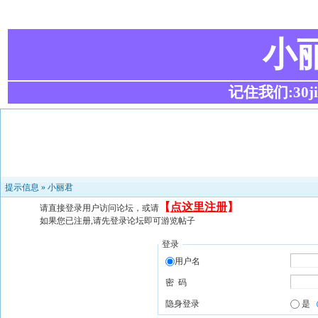
小
记住我们:30ji.c
提示信息 »
小丽君
【
点这里注册
】
请直接登录用户访问论坛，或请
如果您已注册,请先登录论坛即可游览帖子
登录
用户名
密 码
隐身登录
是