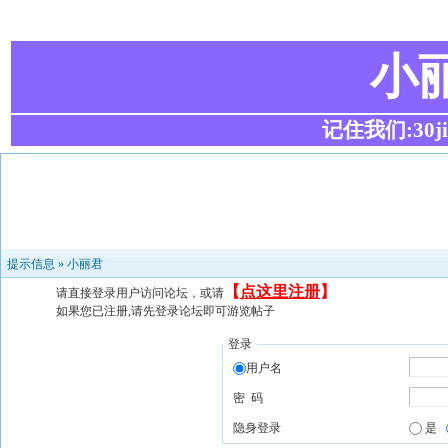
小
记住我们:30ji.c
提示信息 »
小丽君
【
点这里注册
】
请直接登录用户访问论坛，或请
如果您已注册,请先登录论坛即可游览帖子
登录
用户名
密 码
隐身登录
是