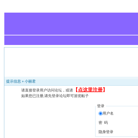
提示信息 »
小丽君
【
点这里注册
】
请直接登录用户访问论坛，或请
如果您已注册,请先登录论坛即可游览帖子
登录
用户名
密 码
隐身登录