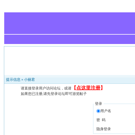
提示信息 »
小丽君
【
点这里注册
】
请直接登录用户访问论坛，或请
如果您已注册,请先登录论坛即可游览帖子
登录
用户名
密 码
隐身登录