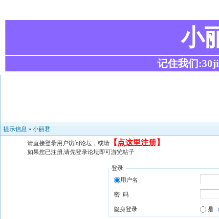
小
记住我们:30ji.c
提示信息 »
小丽君
【
点这里注册
】
请直接登录用户访问论坛，或请
如果您已注册,请先登录论坛即可游览帖子
登录
用户名
密 码
隐身登录
是