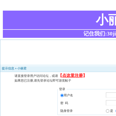
小
记住我们:30ji.c
提示信息 »
小丽君
【
点这里注册
】
请直接登录用户访问论坛，或请
如果您已注册,请先登录论坛即可游览帖子
登录
用户名
密 码
隐身登录
是