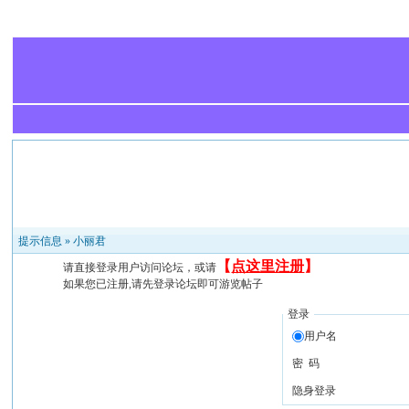
提示信息 »
小丽君
【
点这里注册
】
请直接登录用户访问论坛，或请
如果您已注册,请先登录论坛即可游览帖子
登录
用户名
密 码
隐身登录