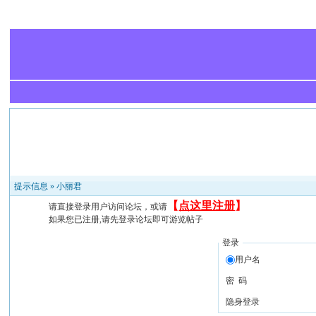
提示信息 »
小丽君
【
点这里注册
】
请直接登录用户访问论坛，或请
如果您已注册,请先登录论坛即可游览帖子
登录
用户名
密 码
隐身登录