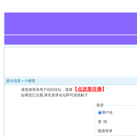
提示信息 »
小丽君
【
点这里注册
】
请直接登录用户访问论坛，或请
如果您已注册,请先登录论坛即可游览帖子
登录
用户名
密 码
隐身登录