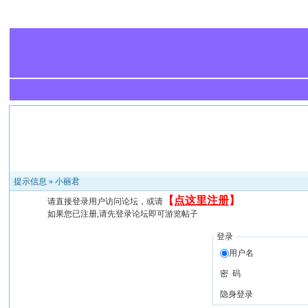
提示信息 »
小丽君
【
点这里注册
】
请直接登录用户访问论坛，或请
如果您已注册,请先登录论坛即可游览帖子
登录
用户名
密 码
隐身登录