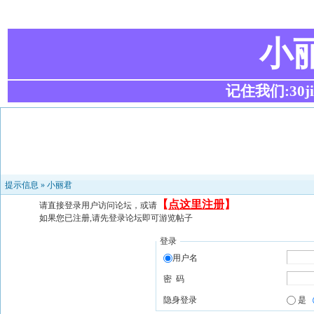
小
记住我们:30ji.c
提示信息 »
小丽君
【
点这里注册
】
请直接登录用户访问论坛，或请
如果您已注册,请先登录论坛即可游览帖子
登录
用户名
密 码
隐身登录
是