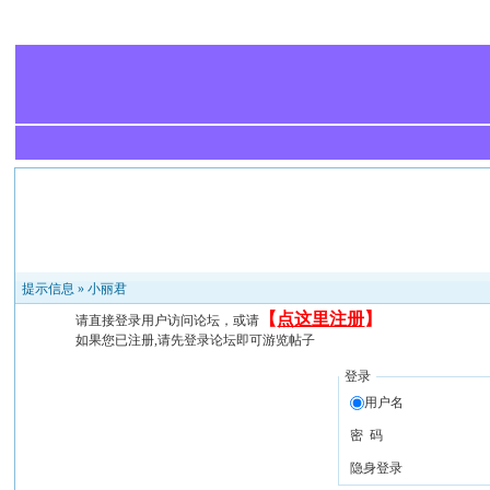
提示信息 »
小丽君
【
点这里注册
】
请直接登录用户访问论坛，或请
如果您已注册,请先登录论坛即可游览帖子
登录
用户名
密 码
隐身登录