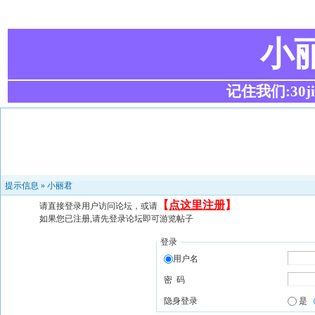
小
记住我们:30ji.c
提示信息 »
小丽君
【
点这里注册
】
请直接登录用户访问论坛，或请
如果您已注册,请先登录论坛即可游览帖子
登录
用户名
密 码
隐身登录
是