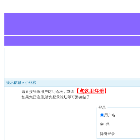
提示信息 »
小丽君
【
点这里注册
】
请直接登录用户访问论坛，或请
如果您已注册,请先登录论坛即可游览帖子
登录
用户名
密 码
隐身登录