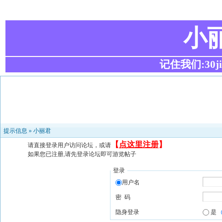
小
记住我们:30ji.c
提示信息 »
小丽君
【
点这里注册
】
请直接登录用户访问论坛，或请
如果您已注册,请先登录论坛即可游览帖子
登录
用户名
密 码
隐身登录
是