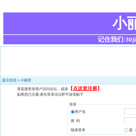
小
记住我们:30ji.c
提示信息 »
小丽君
【
点这里注册
】
请直接登录用户访问论坛，或请
如果您已注册,请先登录论坛即可游览帖子
登录
用户名
密 码
隐身登录
是