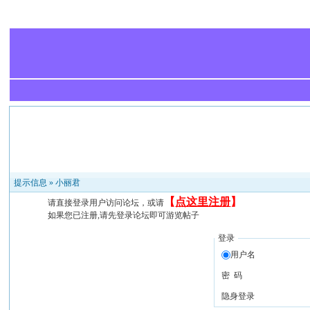
提示信息 »
小丽君
【
点这里注册
】
请直接登录用户访问论坛，或请
如果您已注册,请先登录论坛即可游览帖子
登录
用户名
密 码
隐身登录