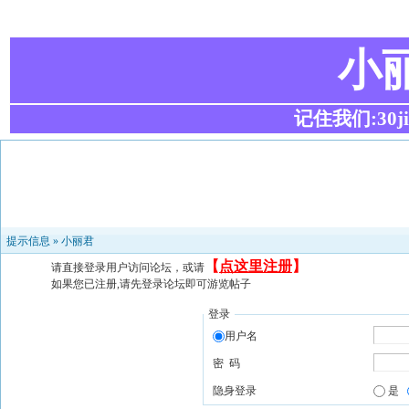
小
记住我们:30ji.c
提示信息 »
小丽君
【
点这里注册
】
请直接登录用户访问论坛，或请
如果您已注册,请先登录论坛即可游览帖子
登录
用户名
密 码
隐身登录
是