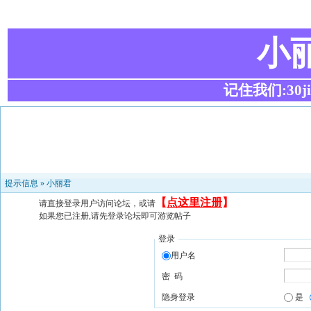
小
记住我们:30ji.c
提示信息 »
小丽君
【
点这里注册
】
请直接登录用户访问论坛，或请
如果您已注册,请先登录论坛即可游览帖子
登录
用户名
密 码
隐身登录
是