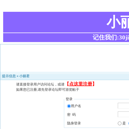
小
记住我们:30ji.c
提示信息 »
小丽君
【
点这里注册
】
请直接登录用户访问论坛，或请
如果您已注册,请先登录论坛即可游览帖子
登录
用户名
密 码
隐身登录
是