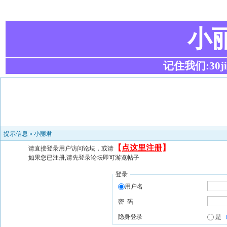
小
记住我们:30ji.c
提示信息 »
小丽君
【
点这里注册
】
请直接登录用户访问论坛，或请
如果您已注册,请先登录论坛即可游览帖子
登录
用户名
密 码
隐身登录
是