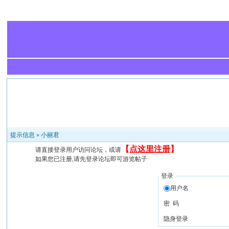
提示信息 »
小丽君
【
点这里注册
】
请直接登录用户访问论坛，或请
如果您已注册,请先登录论坛即可游览帖子
登录
用户名
密 码
隐身登录