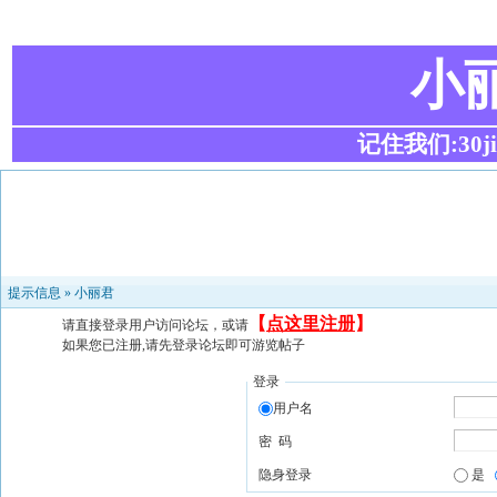
小
记住我们:30ji.c
提示信息 »
小丽君
【
点这里注册
】
请直接登录用户访问论坛，或请
如果您已注册,请先登录论坛即可游览帖子
登录
用户名
密 码
隐身登录
是