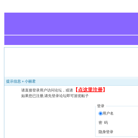
提示信息 »
小丽君
【
点这里注册
】
请直接登录用户访问论坛，或请
如果您已注册,请先登录论坛即可游览帖子
登录
用户名
密 码
隐身登录