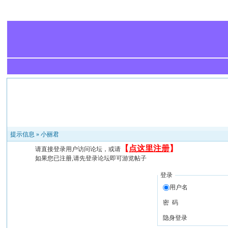
提示信息 »
小丽君
【
点这里注册
】
请直接登录用户访问论坛，或请
如果您已注册,请先登录论坛即可游览帖子
登录
用户名
密 码
隐身登录