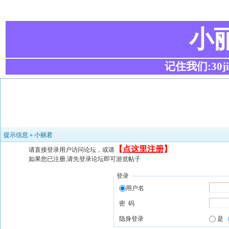
小
记住我们:30ji.c
提示信息 »
小丽君
【
点这里注册
】
请直接登录用户访问论坛，或请
如果您已注册,请先登录论坛即可游览帖子
登录
用户名
密 码
隐身登录
是