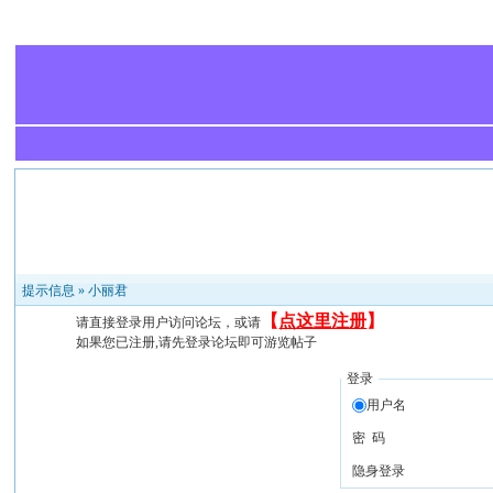
提示信息 »
小丽君
【
点这里注册
】
请直接登录用户访问论坛，或请
如果您已注册,请先登录论坛即可游览帖子
登录
用户名
密 码
隐身登录