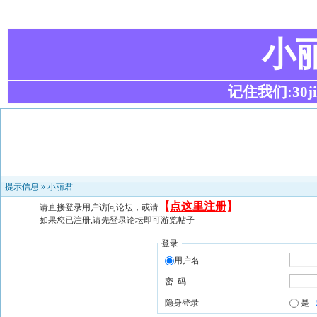
小
记住我们:30ji.c
提示信息 »
小丽君
【
点这里注册
】
请直接登录用户访问论坛，或请
如果您已注册,请先登录论坛即可游览帖子
登录
用户名
密 码
隐身登录
是