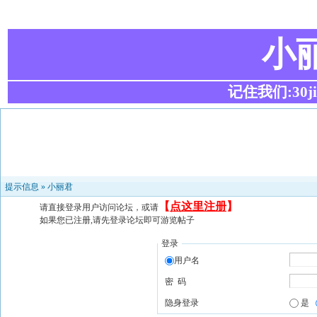
小
记住我们:30ji.c
提示信息 »
小丽君
【
点这里注册
】
请直接登录用户访问论坛，或请
如果您已注册,请先登录论坛即可游览帖子
登录
用户名
密 码
隐身登录
是