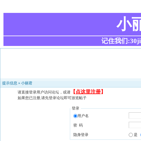
小
记住我们:30ji.c
提示信息 »
小丽君
【
点这里注册
】
请直接登录用户访问论坛，或请
如果您已注册,请先登录论坛即可游览帖子
登录
用户名
密 码
隐身登录
是