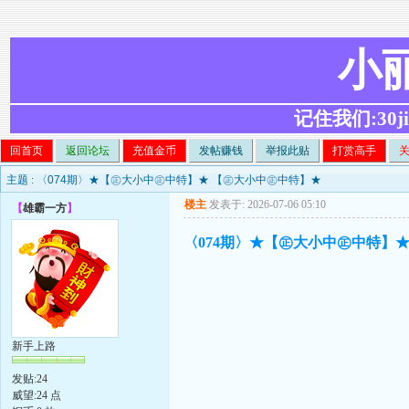
小
记住我们:30ji.c
回首页
返回论坛
充值金币
发帖赚钱
举报此贴
打赏高手
主题 :
〈074期〉★【㊣大小中㊣中特】★ 【㊣大小中㊣中特】★
楼主
发表于: 2026-07-06 05:10
【
雄霸一方
】
〈074期〉★【㊣大小中㊣中特】
新手上路
发贴:24
威望:24 点