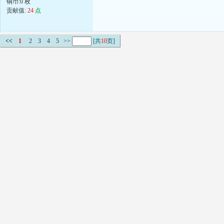
铜币:0 枚
贡献值:
24
点
<<
1
2
3
4
5
>>
[共
10
页]