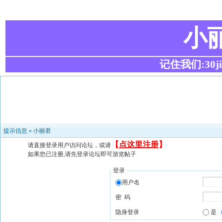
小
记住我们:30ji.c
提示信息 »
小丽君
【
点这里注册
】
请直接登录用户访问论坛，或请
如果您已注册,请先登录论坛即可游览帖子
登录
用户名
密 码
隐身登录
是