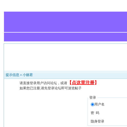
提示信息 »
小丽君
【
点这里注册
】
请直接登录用户访问论坛，或请
如果您已注册,请先登录论坛即可游览帖子
登录
用户名
密 码
隐身登录