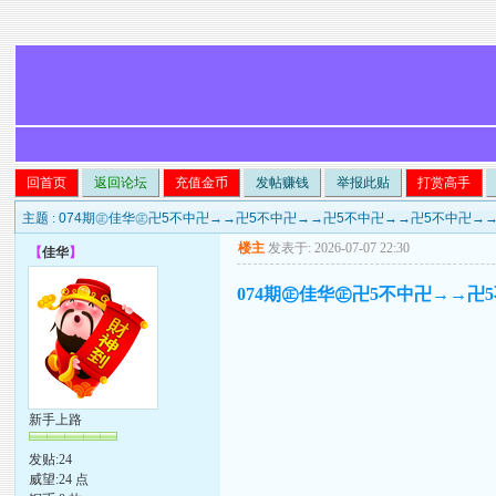
回首页
返回论坛
充值金币
发帖赚钱
举报此贴
打赏高手
主题 :
074期㊣佳华㊣卍5不中卍→→卍5不中卍→→卍5不中卍→→卍5不中卍→
楼主
发表于: 2026-07-07 22:30
【
佳华
】
074期㊣佳华㊣卍5不中卍→→卍
新手上路
发贴:24
威望:24 点