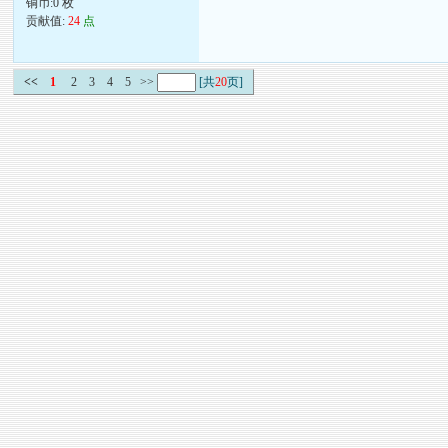
铜币:0 枚
贡献值:
24
点
<<
1
2
3
4
5
>>
[共
20
页]